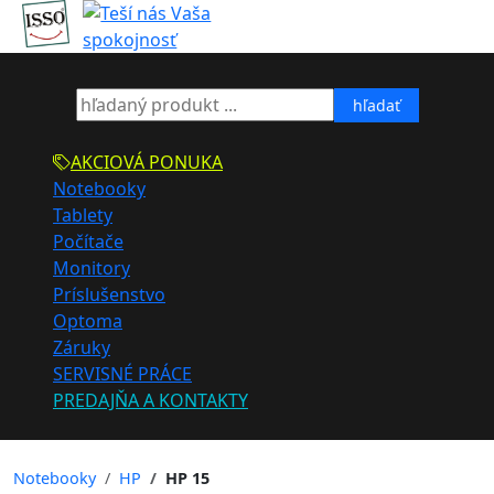
hľadať
AKCIOVÁ PONUKA
Notebooky
Tablety
Počítače
Monitory
Príslušenstvo
Optoma
Záruky
SERVISNÉ PRÁCE
PREDAJŇA A KONTAKTY
Notebooky
HP
HP 15