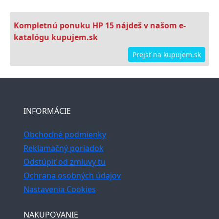
Kompletnú ponuku HP 15 nájdeš v našom e-
katalógu kupujem.sk
Prejsť na kupujem.sk
INFORMÁCIE
Obchodné podmienky
Reklamačný poriadok
Odstúpiť od zmluvy tu
Ochrana osobných údajov
Nastavenia Cookies
NAKUPOVANIE