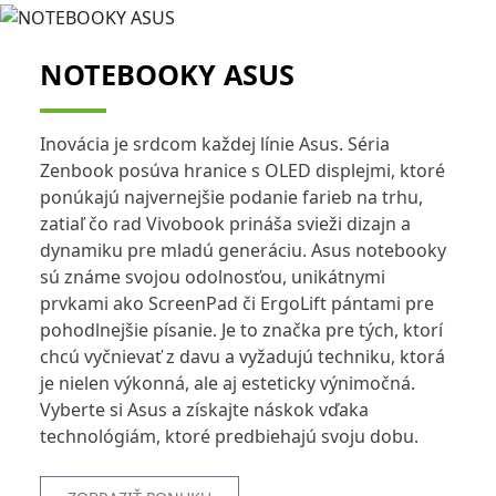
NOTEBOOKY ASUS
Inovácia je srdcom každej línie Asus. Séria
Zenbook posúva hranice s OLED displejmi, ktoré
ponúkajú najvernejšie podanie farieb na trhu,
zatiaľ čo rad Vivobook prináša svieži dizajn a
dynamiku pre mladú generáciu. Asus notebooky
sú známe svojou odolnosťou, unikátnymi
prvkami ako ScreenPad či ErgoLift pántami pre
pohodlnejšie písanie. Je to značka pre tých, ktorí
chcú vyčnievať z davu a vyžadujú techniku, ktorá
je nielen výkonná, ale aj esteticky výnimočná.
Vyberte si Asus a získajte náskok vďaka
technológiám, ktoré predbiehajú svoju dobu.