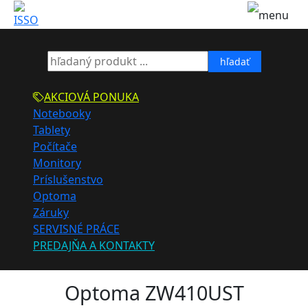
hľadať
AKCIOVÁ PONUKA
Notebooky
Tablety
Počítače
Monitory
Príslušenstvo
Optoma
Záruky
SERVISNÉ PRÁCE
PREDAJŇA A KONTAKTY
Optoma ZW410UST