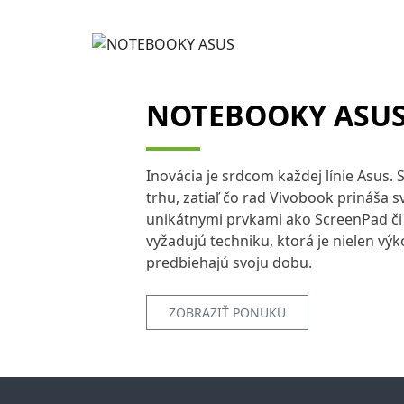
NOTEBOOKY ASU
Inovácia je srdcom každej línie Asus.
trhu, zatiaľ čo rad Vivobook prináša
unikátnymi prvkami ako ScreenPad či E
vyžadujú techniku, ktorá je nielen vý
predbiehajú svoju dobu.
ZOBRAZIŤ PONUKU