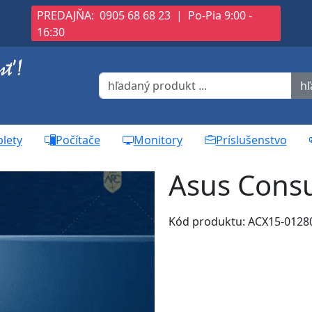
S
PREDAJŇA:
0905 68 68 23
|
Po-Pia 9:00 -
16:30
hľ
blety
Počítače
Monitory
Príslušenstvo
Asus Cons
Kód produktu: ACX15-012