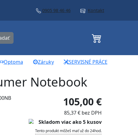
0905 98 46 46
Kontakt
adať
Optoma
Záruky
SERVISNÉ PRÁCE
umer Notebook
800NB
105,00 €
85,37 € bez DPH
Skladom viac ako 5 kusov
Tento produkt môžeš mať už do 24hod.