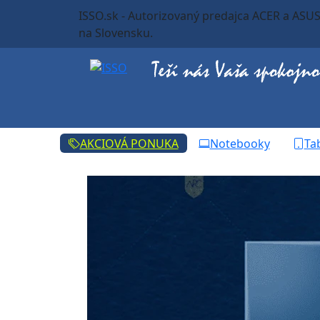
ISSO.sk - Autorizovaný predajca ACER a ASU
na Slovensku.
AKCIOVÁ PONUKA
Notebooky
Ta