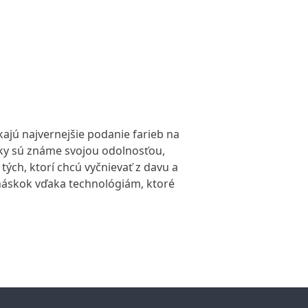
kajú najvernejšie podanie farieb na
oky sú známe svojou odolnosťou,
tých, ktorí chcú vyčnievať z davu a
e náskok vďaka technológiám, ktoré