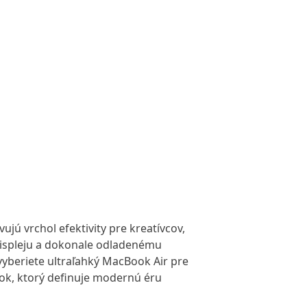
jú vrchol efektivity pre kreatívcov,
 displeju a dokonale odladenému
vyberiete ultraľahký MacBook Air pre
ok, ktorý definuje modernú éru