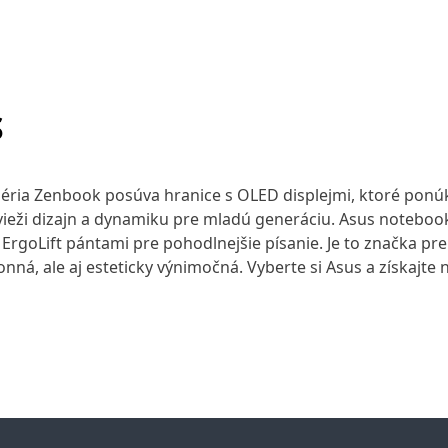
S
 Séria Zenbook posúva hranice s OLED displejmi, ktoré ponú
 svieži dizajn a dynamiku pre mladú generáciu. Asus notebo
rgoLift pántami pre pohodlnejšie písanie. Je to značka pre 
konná, ale aj esteticky výnimočná. Vyberte si Asus a získajt