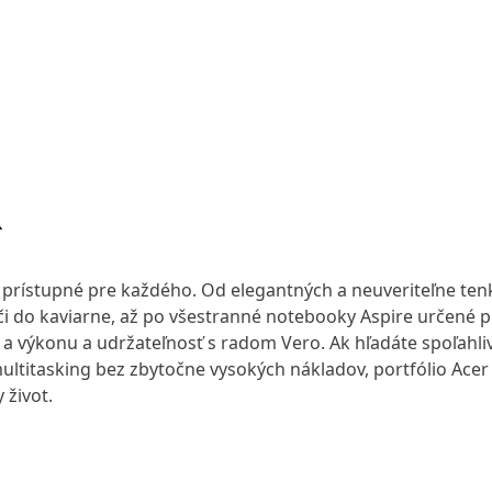
R
e prístupné pre každého. Od elegantných a neuveriteľne ten
 do kaviarne, až po všestranné notebooky Aspire určené pr
y a výkonu a udržateľnosť s radom Vero. Ak hľadáte spoľahl
multitasking bez zbytočne vysokých nákladov, portfólio Ac
 život.