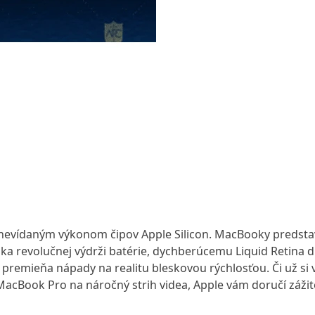
s nevídaným výkonom čipov Apple Silicon. MacBooky predstavu
ďaka revolučnej výdrži batérie, dychberúcemu Liquid Retina
premieňa nápady na realitu bleskovou rýchlosťou. Či už si 
acBook Pro na náročný strih videa, Apple vám doručí zážit