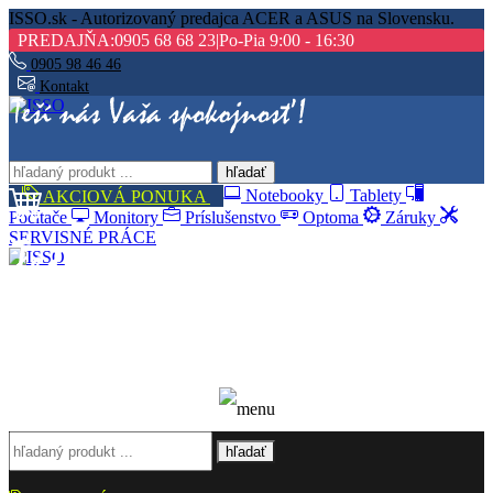
ISSO.sk - Autorizovaný predajca ACER a ASUS na Slovensku.
PREDAJŇA:
0905 68 68 23
|
Po-Pia 9:00 - 16:30
0905 98 46 46
Kontakt
hľadať
AKCIOVÁ PONUKA
Notebooky
Tablety
Počítače
Monitory
Príslušenstvo
Optoma
Záruky
SERVISNÉ PRÁCE
hľadať