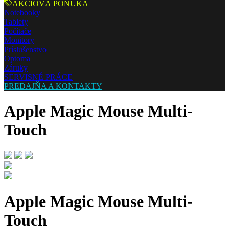
AKCIOVÁ PONUKA
Notebooky
Tablety
Počítače
Monitory
Príslušenstvo
Optoma
Záruky
SERVISNÉ PRÁCE
PREDAJŇA A KONTAKTY
Apple Magic Mouse Multi-
Touch
Apple Magic Mouse Multi-
Touch