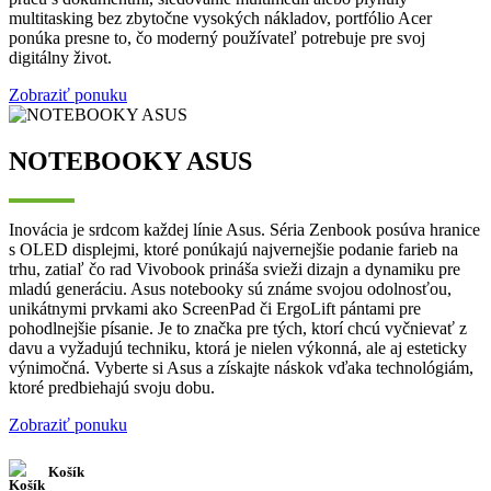
multitasking bez zbytočne vysokých nákladov, portfólio Acer
ponúka presne to, čo moderný používateľ potrebuje pre svoj
digitálny život.
Zobraziť ponuku
NOTEBOOKY ASUS
Inovácia je srdcom každej línie Asus. Séria Zenbook posúva hranice
s OLED displejmi, ktoré ponúkajú najvernejšie podanie farieb na
trhu, zatiaľ čo rad Vivobook prináša svieži dizajn a dynamiku pre
mladú generáciu. Asus notebooky sú známe svojou odolnosťou,
unikátnymi prvkami ako ScreenPad či ErgoLift pántami pre
pohodlnejšie písanie. Je to značka pre tých, ktorí chcú vyčnievať z
davu a vyžadujú techniku, ktorá je nielen výkonná, ale aj esteticky
výnimočná. Vyberte si Asus a získajte náskok vďaka technológiám,
ktoré predbiehajú svoju dobu.
Zobraziť ponuku
Košík