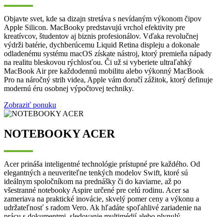
Objavte svet, kde sa dizajn stretáva s nevídaným výkonom čipov
Apple Silicon. MacBooky predstavujú vrchol efektivity pre
kreatívcov, študentov aj biznis profesionálov. Vďaka revolučnej
výdrži batérie, dychberúcemu Liquid Retina displeju a dokonale
odladenému systému macOS získate nástroj, ktorý premieňa nápady
na realitu bleskovou rýchlosťou. Či už si vyberiete ultraľahký
MacBook Air pre každodennú mobilitu alebo výkonný MacBook
Pro na náročný strih videa, Apple vám doručí zážitok, ktorý definuje
modernú éru osobnej výpočtovej techniky.
Zobraziť ponuku
NOTEBOOKY ACER
Acer prináša inteligentné technológie prístupné pre každého. Od
elegantných a neuveriteľne tenkých modelov Swift, ktoré sú
ideálnym spoločníkom na prednášky či do kaviarne, až po
všestranné notebooky Aspire určené pre celú rodinu. Acer sa
zameriava na praktické inovácie, skvelý pomer ceny a výkonu a
udržateľnosť s radom Vero. Ak hľadáte spoľahlivé zariadenie na
prácu s dokumentmi, sledovanie multimédií alebo plynulý