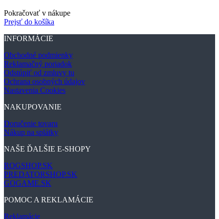
Pokračovať v nákupe
Prejsť do košíka
INFORMÁCIE
Obchodné podmienky
Reklamačný poriadok
Odstúpiť od zmluvy tu
Ochrana osobných údajov
Nastavenia Cookies
NAKUPOVANIE
Doručenie tovaru
Nákup na splátky
NAŠE ĎALŠIE E-SHOPY
ROGSHOP.SK
PREDATORSHOP.SK
GOGAME.SK
POMOC A REKLAMÁCIE
Reklamácie