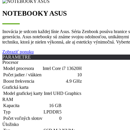
NOTEBOOKY ASUS
Inovácia je srdcom každej línie Asus. Séria Zenbook posúva hranice s
generáciu. Asus notebooky sú známe svojou odolnosťou, unikátnymi pr
techniku, ktorá je nielen výkonná, ale aj esteticky výnimočná. Vybert
Zobraziť ponuku
PARAMETRE
Procesor
Model procesora
Intel Core i7 13620H
Počet jadier / vlákien
10
Boost frekvencia
4.9 GHz
Grafická karta
Model grafickej karty
Intel UHD Graphics
RAM
Kapacita
16 GB
Typ
LPDDR5
Počet voľných slotov
0
Úložisko