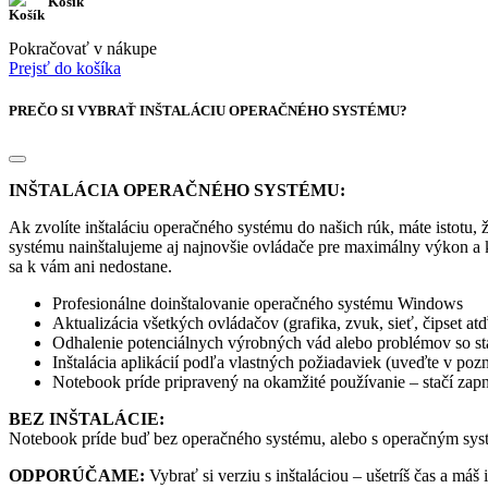
Košík
Pokračovať v nákupe
Prejsť do košíka
PREČO SI VYBRAŤ INŠTALÁCIU OPERAČNÉHO SYSTÉMU?
INŠTALÁCIA OPERAČNÉHO SYSTÉMU:
Ak zvolíte inštaláciu operačného systému do našich rúk, máte istotu
systému nainštalujeme aj najnovšie ovládače pre maximálny výkon a 
sa k vám ani nedostane.
Profesionálne doinštalovanie operačného systému Windows
Aktualizácia všetkých ovládačov (grafika, zvuk, sieť, čipset atď
Odhalenie potenciálnych výrobných vád alebo problémov so sta
Inštalácia aplikácií podľa vlastných požiadaviek (uveďte v po
Notebook príde pripravený na okamžité používanie – stačí zap
BEZ INŠTALÁCIE:
Notebook príde buď bez operačného systému, alebo s operačným syst
ODPORÚČAME:
Vybrať si verziu s inštaláciou – ušetríš čas a máš