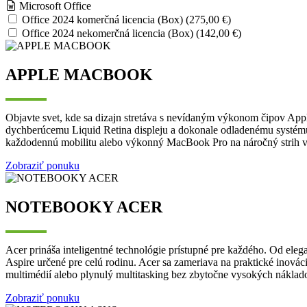
Microsoft Office
Office 2024 komerčná licencia (Box) (275,00 €)
Office 2024 nekomerčná licencia (Box) (142,00 €)
APPLE MACBOOK
Objavte svet, kde sa dizajn stretáva s nevídaným výkonom čipov Apple
dychberúcemu Liquid Retina displeju a dokonale odladenému systému 
každodennú mobilitu alebo výkonný MacBook Pro na náročný strih vid
Zobraziť ponuku
NOTEBOOKY ACER
Acer prináša inteligentné technológie prístupné pre každého. Od ele
Aspire určené pre celú rodinu. Acer sa zameriava na praktické inová
multimédií alebo plynulý multitasking bez zbytočne vysokých nákladov
Zobraziť ponuku