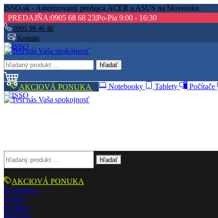
ISSO.sk - Autorizovaný predajca ACER a ASUS na Slovensku.
PREDAJŇA:
0905 68 68 23
|
Po-Pia 9:00 - 16:30
0905 98 46 46
Kontakt
hľadať
AKCIOVÁ PONUKA
Notebooky
Tablety
Počítače
hľadať
AKCIOVÁ PONUKA
Notebooky
Tablety
Počítače
Monitory