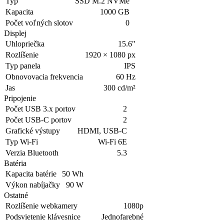
Typ
SSD M.2 NVMe
Kapacita
1000 GB
Počet voľných slotov
0
Displej
Uhlopriečka
15.6"
Rozlíšenie
1920 × 1080 px
Typ panela
IPS
Obnovovacia frekvencia
60 Hz
Jas
300 cd/m²
Pripojenie
Počet USB 3.x portov
2
Počet USB-C portov
2
Grafické výstupy
HDMI, USB-C
Typ Wi-Fi
Wi-Fi 6E
Verzia Bluetooth
5.3
Batéria
Kapacita batérie
50 Wh
Výkon nabíjačky
90 W
Ostatné
Rozlíšenie webkamery
1080p
Podsvietenie klávesnice
Jednofarebné