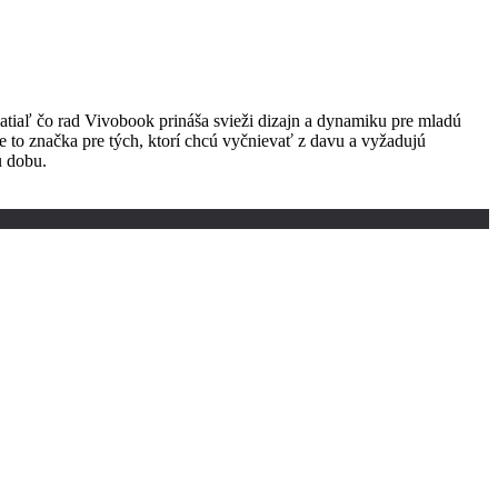
zatiaľ čo rad Vivobook prináša svieži dizajn a dynamiku pre mladú
 to značka pre tých, ktorí chcú vyčnievať z davu a vyžadujú
u dobu.