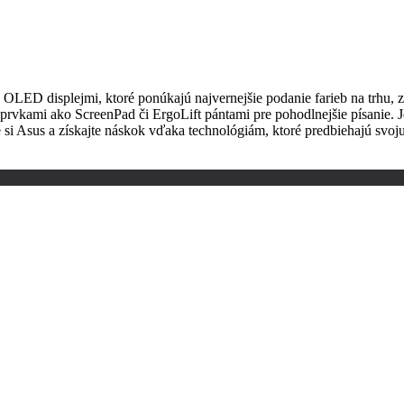
 OLED displejmi, ktoré ponúkajú najvernejšie podanie farieb na trhu, 
vkami ako ScreenPad či ErgoLift pántami pre pohodlnejšie písanie. Je
e si Asus a získajte náskok vďaka technológiám, ktoré predbiehajú svoj