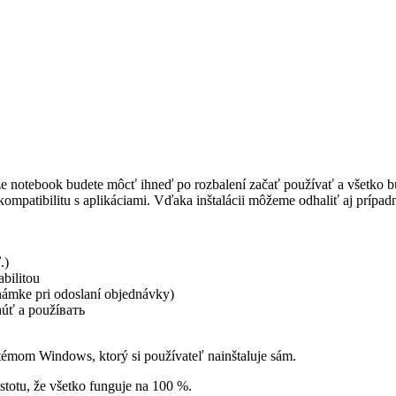
, že notebook budete môcť ihneď po rozbalení začať používať a všetko
kompatibilitu s aplikáciami. Vďaka inštalácii môžeme odhaliť aj prípa
.)
bilitou
známke pri odoslaní objednávky)
núť a použíвать
émom Windows, ktorý si používateľ nainštaluje sám.
 istotu, že všetko funguje na 100 %.