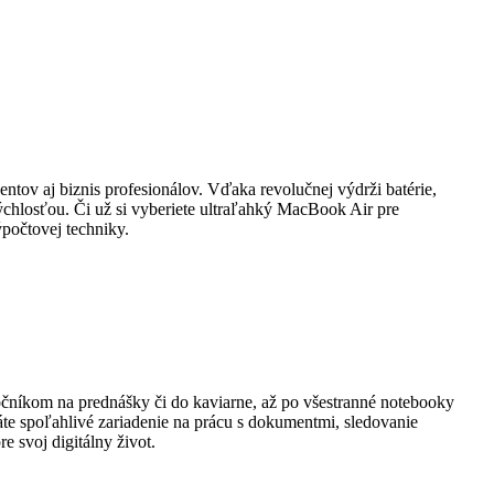
ntov aj biznis profesionálov. Vďaka revolučnej výdrži batérie,
chlosťou. Či už si vyberiete ultraľahký MacBook Air pre
počtovej techniky.
ločníkom na prednášky či do kaviarne, až po všestranné notebooky
áte spoľahlivé zariadenie na prácu s dokumentmi, sledovanie
 svoj digitálny život.