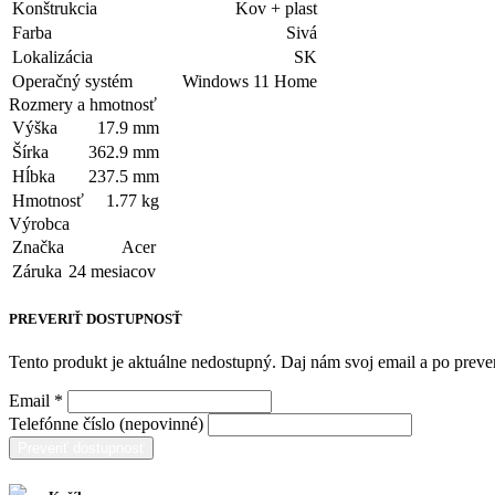
Konštrukcia
Kov + plast
Farba
Sivá
Lokalizácia
SK
Operačný systém
Windows 11 Home
Rozmery a hmotnosť
Výška
17.9 mm
Šírka
362.9 mm
Hĺbka
237.5 mm
Hmotnosť
1.77 kg
Výrobca
Značka
Acer
Záruka
24 mesiacov
PREVERIŤ DOSTUPNOSŤ
Tento produkt je aktuálne nedostupný. Daj nám svoj email a po pre
Email *
Telefónne číslo (nepovinné)
Preveriť dostupnosť