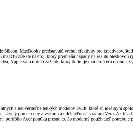
 Silicon. MacBooky predstavujú vrchol efektivity pre kreatívcov, štude
macOS získate nástroj, ktorý premieňa nápady na realitu bleskovou rý
ea, Apple vám doručí zážitok, ktorý definuje modernú éru osobnej vý
gantných a neuveriteľne tenkých modelov Swift, ktoré sú ideálnym spo
cie, skvelý pomer ceny a výkonu a udržateľnosť s radom Vero. Ak hľad
, portfólio Acer ponúka presne to, čo moderný používateľ potrebuje pre