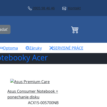
0905 98 46 46
Kontakt
adať
Optoma
Záruky
SERVISNÉ PRÁCE
tebooky Acer
Asus Consumer Notebook +
ponechanie disku
ACX15-005700NB