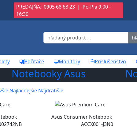
S
PREDAJŇA:
0905 68 68 23
|
Po-Pia 9:00 -
16:30
hľ
blety
Počítače
Monitory
Príslušenstvo
Notebooky Asus
No
všie
Najlacnejšie
Najdrahšie
otebook
Asus Consumer Notebook
002742NB
ACCX001-J3N0