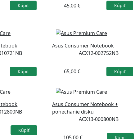
45,00 €
Kúpiť
Kúpiť
otebook
Asus Consumer Notebook
010721NB
ACX12-002752NB
65,00 €
Kúpiť
Kúpiť
otebook
Asus Consumer Notebook +
012800NB
ponechanie disku
ACX13-000800NB
Kúpiť
105,00 €
Kúpiť