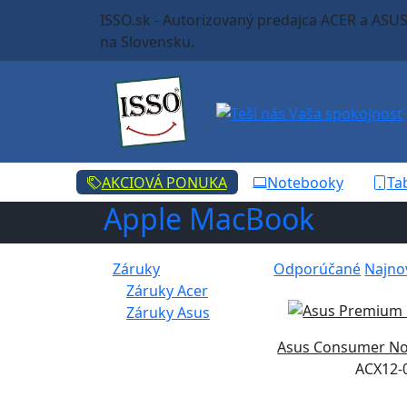
ISSO.sk - Autorizovaný predajca ACER a ASU
na Slovensku.
AKCIOVÁ PONUKA
Notebooky
Ta
Apple MacBook
Záruky
Odporúčané
Najno
Záruky Acer
Záruky Asus
Asus Consumer N
ACX12-