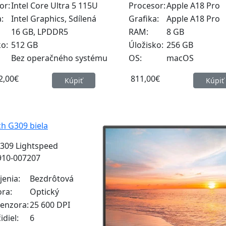
or:
Intel Core Ultra 5 115U
Procesor:
Apple A18 Pro
:
Intel Graphics, Sdílená
Grafika:
Apple A18 Pro
16 GB, LPDDR5
RAM:
8 GB
ko:
512 GB
Úložisko:
256 GB
Bez operačného systému
OS:
macOS
2,00€
811,00€
Kúpiť
Kúpiť
G309 Lightspeed
910-007207
jenia:
Bezdrôtová
ora:
Optický
senzora:
25 600 DPI
idiel:
6