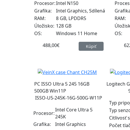
Procesor:
Intel N150
Proces
Grafika:
Intel Graphics, Sdílená
Grafika
RAM:
8 GB, LPDDR5
RAM:
Úložisko:
128 GB
Úložis
OS:
Windows 11 Home
OS:
488,00€
62
Kúpiť
PC ISSO Ultra 5 245 16GB
Logitech 
500GB Win11P
ISSO-U5-245K-16G-500G-W11P
Typ pripo
Intel Core Ultra 5
Typ senz
Procesor:
245K
Citlivosť 
Grafika:
Intel Graphics
Počet tlač