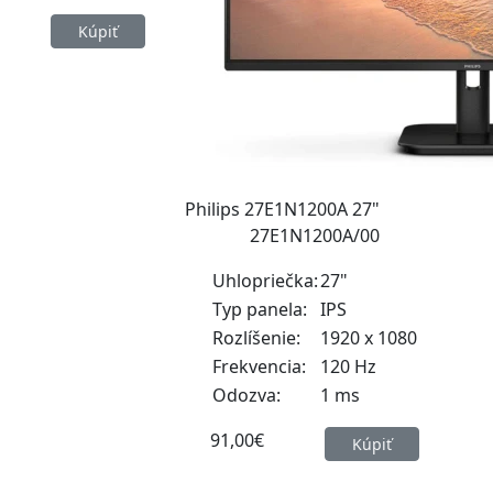
Kúpiť
Philips 27E1N1200A 27"
27E1N1200A/00
Uhlopriečka:
27"
Typ panela:
IPS
Rozlíšenie:
1920 x 1080
Frekvencia:
120 Hz
Odozva:
1 ms
91,00€
Kúpiť