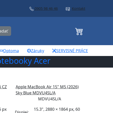
0905 98 46 46
Kontakt
adať
Optoma
Záruky
SERVISNÉ PRÁCE
tebooky Acer
6 CZ
Apple MacBook Air 15" M5 (2026)
Sky Blue MDVU4SL/A
MDVU4SL/A
6 px
15.3", 2880 × 1864 px, 60
Displej: