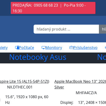
S
PREDAJŇA:
0905 68 68 23
|
Po-Pia 9:00 -
16:30
hľ
blety
Počítače
Monitory
Príslušenstvo
Notebooky Asus
No
spire Lite 15 (AL15-54P-51ZJ)
Apple MacBook Neo 13" 202
NX.DTHEC.001
Silver
MHFA4CZ/A
15.6", 1920 x 1080 px, 60
:
Hz
Displej:
13", 2408 × 150