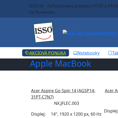
ISSO.sk - Autorizovaný predajca ACER a ASU
na Slovensku.
AKCIOVÁ PONUKA
Notebooky
Ta
Apple MacBook
Acer Aspire Go Spin 14 (AGSP14-
Acer A
31PT-C7N7)
NX.JFLEC.003
Displej
Displej:
14", 1920 x 1200 px, 60 Hz