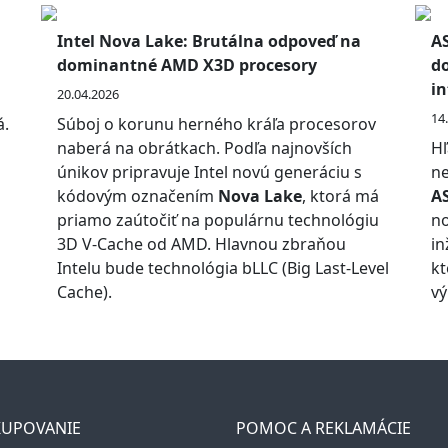
Intel Nova Lake: Brutálna odpoveď na
A
dominantné AMD X3D procesory
d
in
20.04.2026
14
á.
Súboj o korunu herného kráľa procesorov
naberá na obrátkach. Podľa najnovších
Hľ
únikov pripravuje Intel novú generáciu s
ne
kódovým označením
Nova Lake
, ktorá má
A
priamo zaútočiť na populárnu technológiu
no
3D V-Cache od AMD. Hlavnou zbraňou
in
Intelu bude technológia bLLC (Big Last-Level
kt
Cache).
vý
UPOVANIE
POMOC A REKLAMÁCIE